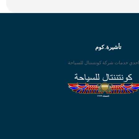
تأشيرة.كوم
حدي خدمات شركة كونتننتال للسياحة