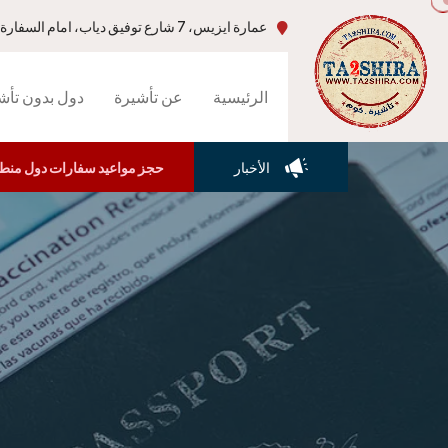
عمارة ايزيس، 7 شارع توفيق دياب، امام السفارة الامريكية، جاردن سيتي،القاهرة-مصر
الرئيسية
عن تأشيرة
دول بدون تأش
الأخبار
حجز مواعيد سفارات دول منطقة