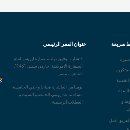
ط سريعة
عنوان المقر الرئيسي
7 شارع توفيق دياب، عمارة ايزيس،امام
ا
شيرة
السفارة الامريكية، جاردن سيتي 11461،
 متكررة
القاهرة، مصر
 الخدمة
يوميا من العاشرة صباحا و حتي الخامسة
لسداد
مساء ما عدا يومي الجمعة و السبت و
ط و
العطلات الرسمية
م
لفريق عمل
ة