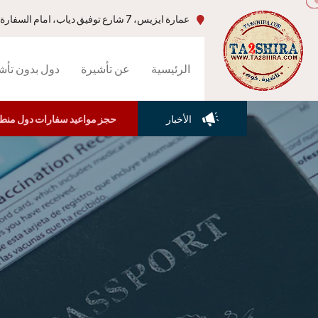
عمارة ايزيس، 7 شارع توفيق دياب، امام السفارة الامريكية، جاردن سيتي،القاهرة-مصر
الرئيسية
عن تأشيرة
دول بدون تأش
الأخبار
حجز مواعيد سفارات دول منطقة