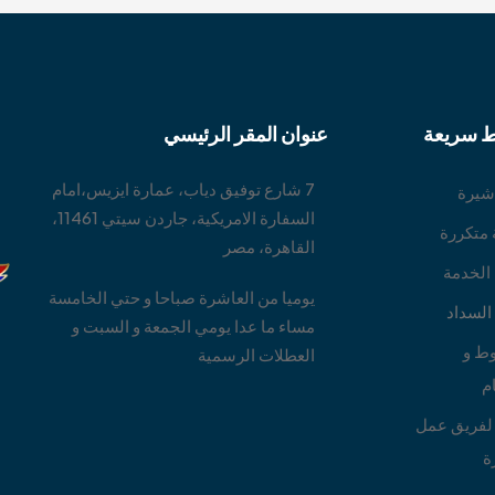
ط سريعة
عنوان المقر الرئيسي
7 شارع توفيق دياب، عمارة ايزيس،امام
ا
شيرة
السفارة الامريكية، جاردن سيتي 11461،
 متكررة
القاهرة، مصر
 الخدمة
يوميا من العاشرة صباحا و حتي الخامسة
لسداد
مساء ما عدا يومي الجمعة و السبت و
ط و
العطلات الرسمية
م
لفريق عمل
ة