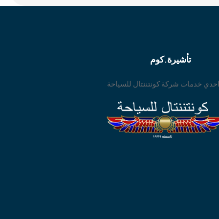
تأشيرة.كوم
حدي خدمات شركة كونتننتال للسياحة