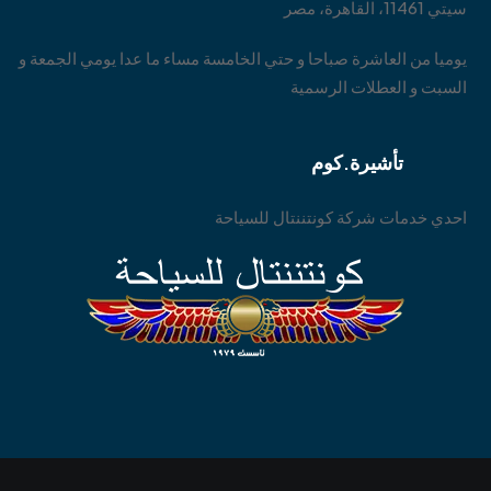
سيتي 11461، القاهرة، مصر
يوميا من العاشرة صباحا و حتي الخامسة مساء ما عدا يومي الجمعة و
السبت و العطلات الرسمية
تأشيرة.كوم
احدي خدمات شركة كونتننتال للسياحة