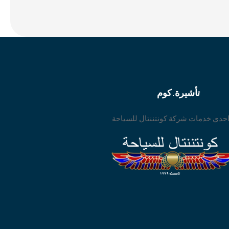
تأشيرة.كوم
حدي خدمات شركة كونتننتال للسياحة