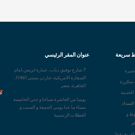
ط سريعة
عنوان المقر الرئيسي
7 شارع توفيق دياب، عمارة ايزيس،امام
ا
شيرة
السفارة الامريكية، جاردن سيتي 11461،
 متكررة
القاهرة، مصر
 الخدمة
يوميا من العاشرة صباحا و حتي الخامسة
لسداد
مساء ما عدا يومي الجمعة و السبت و
ط و
العطلات الرسمية
م
لفريق عمل