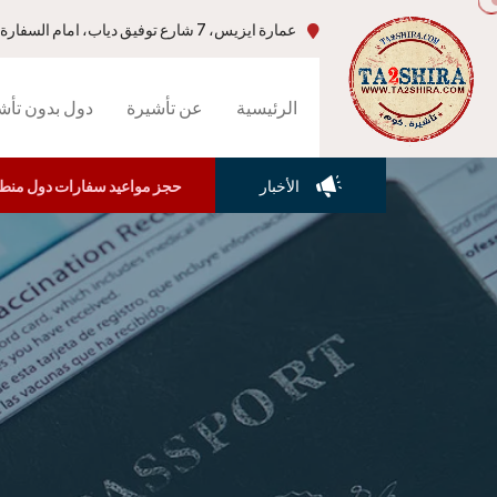
عمارة ايزيس، 7 شارع توفيق دياب، امام السفارة الامريكية، جاردن سيتي،القاهرة-مصر
الرئيسية
عن تأشيرة
دول بدون تأش
الأخبار
حجز مواعيد سفارات دول منطقة