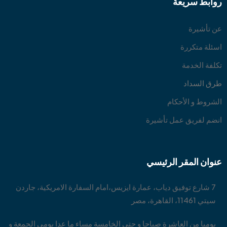
روابط سريعة
عن تأشيرة
اسئلة متكررة
تكلفة الخدمة
طرق السداد
الشروط و الأحكام
انضم لفريق عمل تأشيرة
عنوان المقر الرئيسي
7 شارع توفيق دياب، عمارة ايزيس،امام السفارة الامريكية، جاردن
سيتي 11461، القاهرة، مصر
يوميا من العاشرة صباحا و حتي الخامسة مساء ما عدا يومي الجمعة و