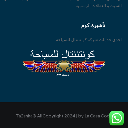
السبت و العطلات الرسمية
تأشيرة.كوم
احدي خدمات شركة كونتننتال للسياحة
Ta2shira© All Copyright 2024 | by
La Casa Code