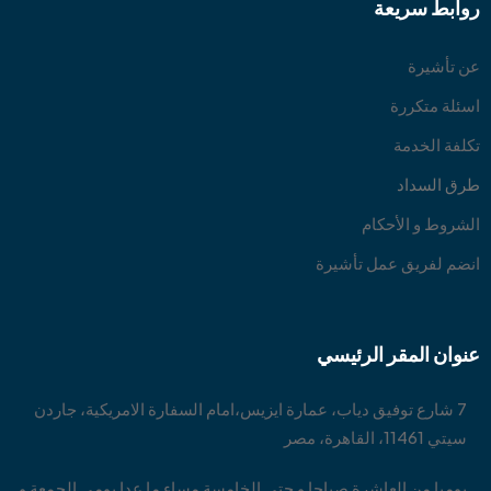
روابط سريعة
عن تأشيرة
اسئلة متكررة
تكلفة الخدمة
طرق السداد
الشروط و الأحكام
انضم لفريق عمل تأشيرة
عنوان المقر الرئيسي
7 شارع توفيق دياب، عمارة ايزيس،امام السفارة الامريكية، جاردن
سيتي 11461، القاهرة، مصر
يوميا من العاشرة صباحا و حتي الخامسة مساء ما عدا يومي الجمعة و