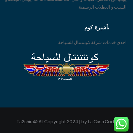
السبت و العطلات الرسمية
تأشيرة.كوم
احدي خدمات شركة كونتننتال للسياحة
Ta2shira© All Copyright 2024 | by
La Casa Code