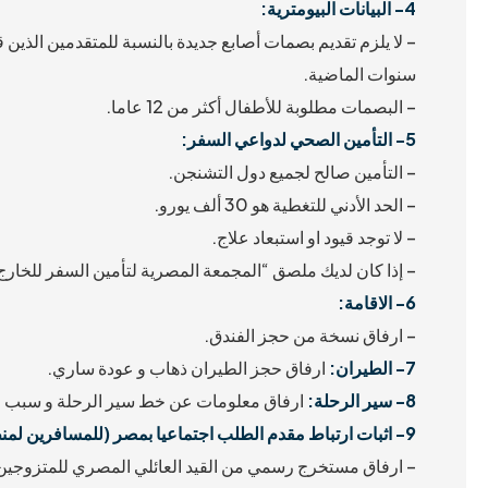
4- البيانات البيومترية:
– لا يلزم تقديم بصمات أصابع جديدة بالنسبة للمتقدمين الذين 
سنوات الماضية.
– البصمات مطلوبة للأطفال أكثر من 12 عاما.
5- التأمين الصحي لدواعي السفر:
– التأمين صالح لجميع دول التشنجن.
– الحد الأدني للتغطية هو 30 ألف يورو.
– لا توجد قيود او استبعاد علاج.
– إذا كان لديك ملصق “المجمعة المصرية لتأمين السفر للخا
6- الاقامة:
– ارفاق نسخة من حجز الفندق.
7-
الطيران:
ارفاق حجز الطيران ذهاب و عودة ساري.
8-
سير الرحلة:
ارفاق معلومات عن خط سير الرحلة و سبب و 
9- اثبات ارتباط مقدم الطلب اجتماعيا بمصر (للمسافرين لمنطقة التشنجن لأول مرة):
– ارفاق مستخرج رسمي من القيد العائلي المصري للمتزوجين 