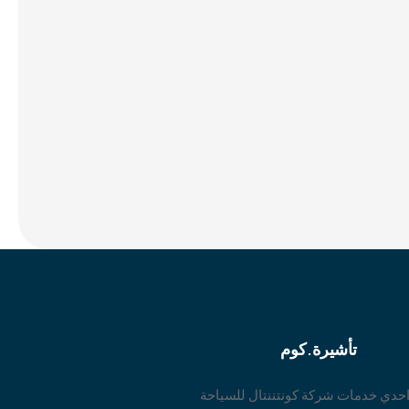
تأشيرة.كوم
حدي خدمات شركة كونتننتال للسياحة