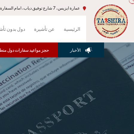
عمارة ايزيس، 7 شارع توفيق دياب، امام السفارة الامريكية، جاردن سيتي،القاهرة-مصر
الرئيسية
عن تأشيرة
دول بدون تأش
الأخبار
حجز مواعيد سفارات دول منطقة