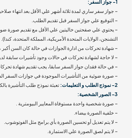
1- جواز السفر:
– جواز سفر ساري لمدة ثلاثة أشهر علي الأقل بعد انتهاء صلاحي
– التوقيع علي جواز السفر قبل تقديم الطلب.
– يحتوي علي صفحتين خاليتين علي الأقل مع تقديم صورة ضوئية
التشنجن، الولايات المتحدة الأمريكية، المملكة المتحدة، كندا).
– شهادة تحركات من ادارة الجوازات في حالة كان السن أكبر من 16 سنة و السفر لأول مرة لمنطقة الت
– لا حاجة لشهادة تحركات في حالات وجود تأشيرات سابقة لدول ا
– في حالة فقدان جواز السفر سابقا، يجب تقديم شهادة تحركا
– صورة ضوئية من التأشيرات الموجودة في جوازات السفر الس
2-
نموذج الطلب و التعليمات:
تعبئة نموذج طلب التأشيرة بال
3- الصور الشخصية:
– صورة شخصية واحدة مستوفاة المعايير البيومترية .
– خلفية الصورة بيضاء.
– لا يتم تعديل أو تحسين الصورة بأي برامج مثل الفوتوشوب.
– لا يتم لصق الصورة علي الاستمارة.