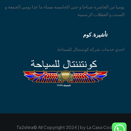
يوميا من العاشرة صباحا و حتي الخامسة مساء ما عدا يومي الجمعة و
السبت و العطلات الرسمية
تأشيرة.كوم
احدي خدمات شركة كونتننتال للسياحة
Ta2shira© All Copyright 2024 | by
La Casa Code